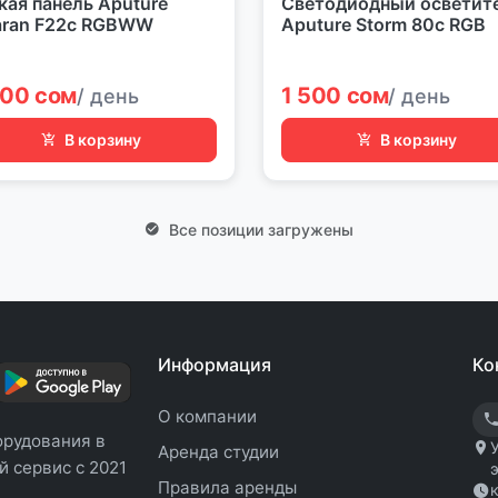
кая панель Aputure
Светодиодный осветит
ran F22c RGBWW
Aputure Storm 80c RGB
200 сом
1 500 сом
/ день
/ день
В корзину
В корзину
Все позиции загружены
Информация
Ко
О компании
орудования в
Аренда студии
 сервис с 2021
Правила аренды