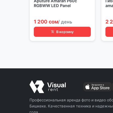
Aputure Amaran P60c
Гиб
RGBWW LED Panel
ama
1 200 сом
2 
/ день
В корзину
Профессиональная аренда фото и видео об
Бишкеке. Качественная техника и надежный
года.