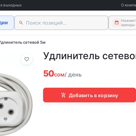
ез выходных
О комп
Нажмите
дии
аренды
Удлинитель сетевой 5м
Удлинитель сетево
50
сом
/ день
Добавить в корзину