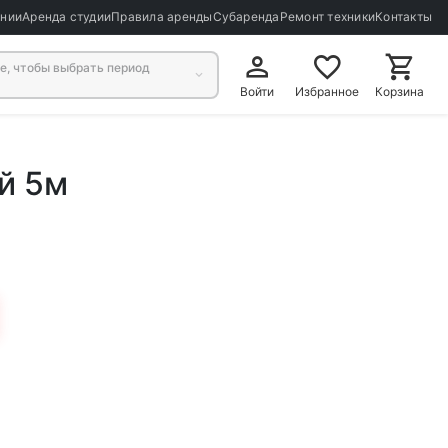
ании
Аренда студии
Правила аренды
Субаренда
Ремонт техники
Контакты
, чтобы выбрать период
Войти
Избранное
Корзина
й 5м