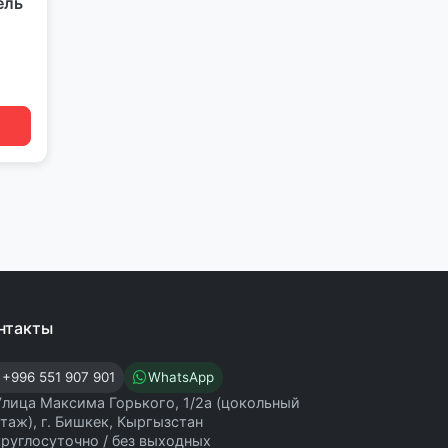
ель
нтакты
+996 551 907 901
WhatsApp
Улица Максима Горького, 1/2а (цокольный
этаж), г. Бишкек, Кыргызстан
круглосуточно / без выходных