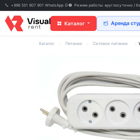
+996 551 907 901
WhatsApp
Режим работы: круглосуточно / б
Аренда сту
Каталог
Каталог
Питание
Сетевое питание