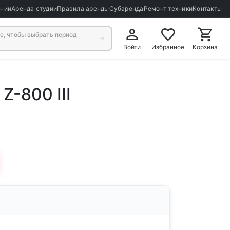
ании
Аренда студии
Правила аренды
Субаренда
Ремонт техники
Контакты
, чтобы выбрать период
Войти
Избранное
Корзина
Z-800 III