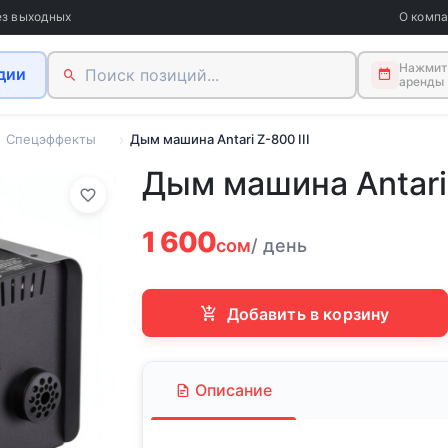
ез выходных
О комп
Нажмите
дии
аренды
Спецэффекты
Дым машина Antari Z-800 III
Дым машина Antari 
1 600
сом
/ день
Добавить в корзину
Описание