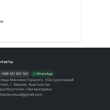
ия
нтакты
+996 551 907 901
WhatsApp
Улица Максима Горького, 1/2а (цокольный
этаж), г. Бишкек, Кыргызстан
круглосуточно / без выходных
directionvisual@gmail.com