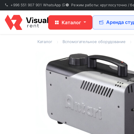
+996 551 907 901
WhatsApp
Режим работы: круглосуточно / б
Аренда сту
Каталог
Каталог
Вспомогательное оборудование