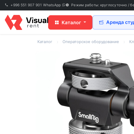
+996 551 907 901
WhatsApp
Режим работы: круглосуточно / б
Аренда сту
Каталог
Каталог
Операторское оборудование
Кл