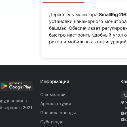
Держатель монитора
SmallRig 29
установки накамерного монитора
башмак. Обеспечивает регулировк
быстро настроить удобный угол о
ригов и мобильных конфигураций
Информация
Ко
О компании
орудования в
Аренда студии
 сервис с 2021
Правила аренды
Субаренда