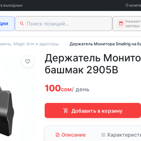
ез выходных
О комп
Нажмите
дии
аренды
ампы, Magic Arm и адаптеры
Держатель Монитора Smallrig на 
Держатель Монитор
башмак 2905B
100
сом
/ день
Добавить в корзину
Описание
Характерист