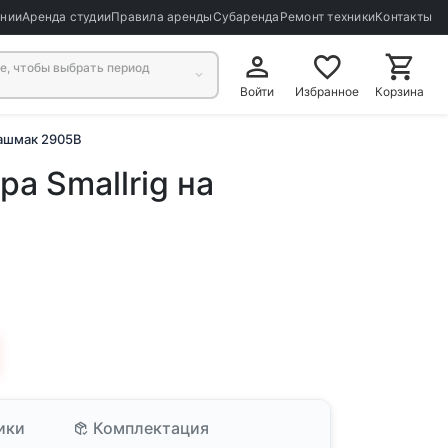
ании
Аренда студии
Правила аренды
Субаренда
Ремонт техники
Контакты
, чтобы выбрать период
Войти
Избранное
Корзина
башмак 2905B
а Smallrig на
ики
Комплектация