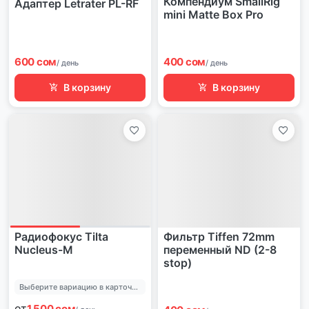
Компендиум SmallRig
Адаптер Letrater PL-RF
mini Matte Box Pro
600 сом
400 сом
/ день
/ день
В корзину
В корзину
Радиофокус Tilta
Фильтр Tiffen 72mm
Nucleus-M
переменный ND (2-8
stop)
Выберите вариацию в карточке позиции
от
1 500 сом