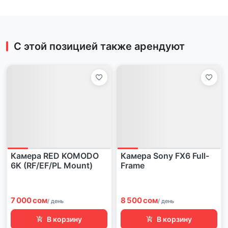
С этой позицией также арендуют
Камера RED KOMODO
Камера Sony FX6 Full-
6K (RF/EF/PL Mount)
Frame
7 000 сом
8 500 сом
/ день
/ день
В корзину
В корзину