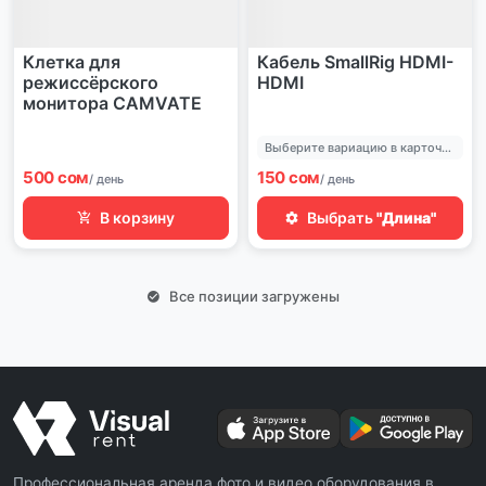
Клетка для
Кабель SmallRig HDMI-
режиссёрского
HDMI
монитора CAMVATE
Выберите вариацию в карточке позиции
500 сом
150 сом
/ день
/ день
В корзину
Выбрать
"Длина"
Все позиции загружены
Профессиональная аренда фото и видео оборудования в