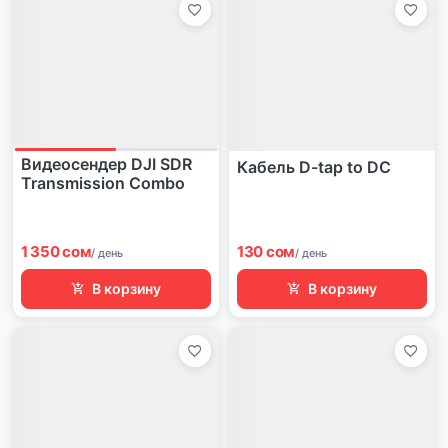
Видеосендер DJI SDR
Кабель D-tap to DC
Transmission Combo
1 350 сом
130 сом
/ день
/ день
В корзину
В корзину