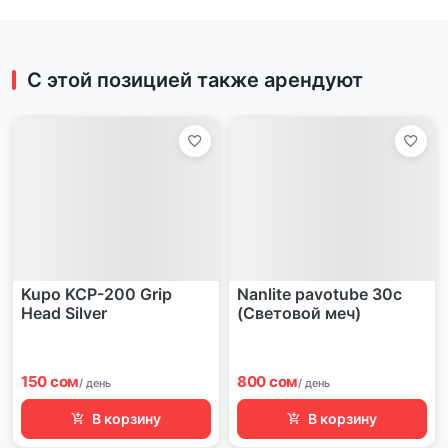
С этой позицией также арендуют
Kupo KCP-200 Grip
Nanlite pavotube 30c
Head Silver
(Световой меч)
150 сом
800 сом
/ день
/ день
В корзину
В корзину