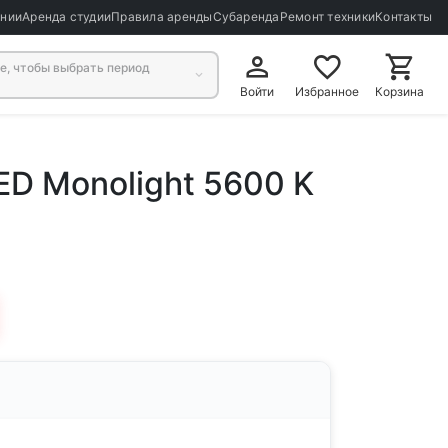
ании
Аренда студии
Правила аренды
Субаренда
Ремонт техники
Контакты
, чтобы выбрать период
Войти
Избранное
Корзина
LED Monolight 5600 K