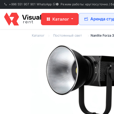
+996 551 907 901
WhatsApp
Режим работы: круглосуточно / б
Аренда сту
Каталог
Каталог
Постоянный свет
Nanlite Forza 