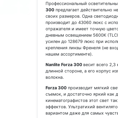
Профессиональный осветительн
300
предлагает действительно н
своих размеров. Одна светодиод
производит до 43060 люкс с исп
отражателя и имеет точную цвет
дневным освещением 5600K (TLCI 
усилен до 128679 люкс при испо
крепления линзы Френеля (не вход
нашем ассортименте).
Nanlite Forza 300
весит всего 2,3
длинной стороне, а его корпус из
волокна.
Forza 300
производит мягкий све
съемок, и достаточно яркий как д
кинематографистов этот свет та
эффектов. Ультратихий вентилят
вариантом даже для самых чувств