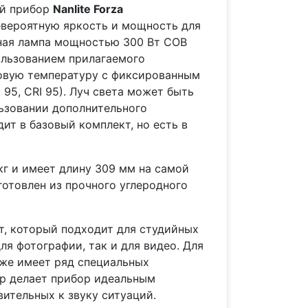
ый прибор
Nanlite Forza
евероятную яркость и мощность для
ная лампа мощностью 300 Вт COB
ользованием прилагаемого
овую температуру с фиксированным
95, CRI 95). Луч света может быть
льзовании дополнительного
ит в базовый комплект, но есть в
 кг и имеет длину 309 мм на самой
готовлен из прочного углеродного
т, который подходит для студийных
ля фотографии, так и для видео. Для
кже имеет ряд специальных
ор делает прибор идеальным
ительных к звуку ситуаций.