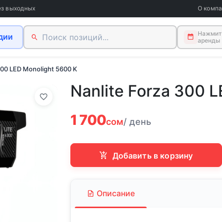
ез выходных
О комп
Нажмите
дии
аренды
300 LED Monolight 5600 K
Nanlite Forza 300 
1 700
сом
/ день
Добавить в корзину
Описание