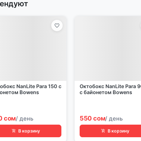
рендуют
обокс NanLite Para 150 с
Октобокс NanLite Para 
онетом Bowens
с байонетом Bowens
0 сом
550 сом
/ день
/ день
В корзину
В корзину