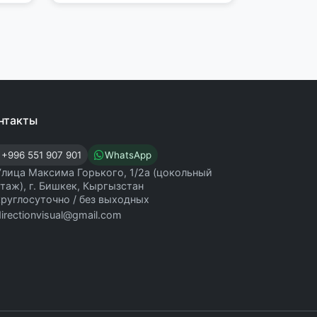
нтакты
+996 551 907 901
WhatsApp
Улица Максима Горького, 1/2а (цокольный
этаж), г. Бишкек, Кыргызстан
круглосуточно / без выходных
directionvisual@gmail.com