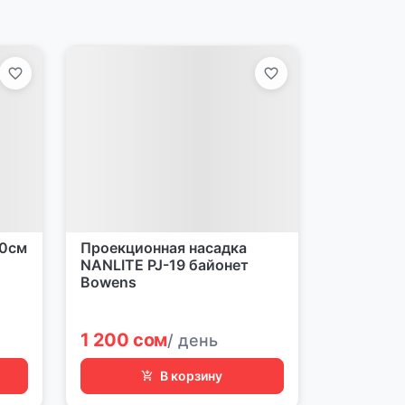
90см
Проекционная насадка
NANLITE PJ-19 байонет
Bowens
1 200 сом
/ день
В корзину