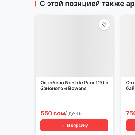
С этой позицией также а
Октобокс NanLite Para 120 с
Окт
байонетом Bowens
бай
550 сом
75
/ день
В корзину