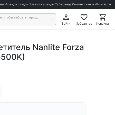
ании
Аренда студии
Правила аренды
Субаренда
Ремонт техники
Контакты
, чтобы выбрать период
Войти
Избранное
Корзина
титель Nanlite Forza
6500K)