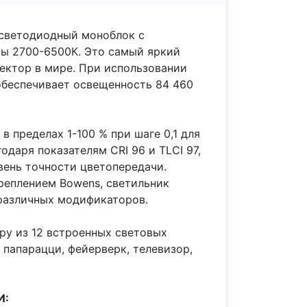
й светодиодный моноблок с
ы 2700-6500К. Это самый яркий
ктор в мире. При использовании
обеспечивает освещенность 84 460
в пределах 1-100 % при шаге 0,1 для
одаря показателям CRI 96 и TLCI 97,
вень точности цветопередачи.
еплением Bowens, светильник
различных модификаторов.
ру из 12 встроенных световых
 папарацци, фейерверк, телевизор,
И: