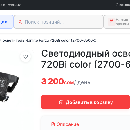
ез выходных
О комп
Нажмите
дии
аренды
осветитель Nanlite Forza 720Bi color (2700-6500K)
Светодиодный осве
720Bi color (2700-
3 200
сом
/ день
Добавить в корзину
Описание