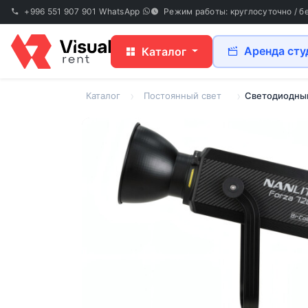
+996 551 907 901
WhatsApp
Режим работы: круглосуточно / б
Аренда сту
Каталог
Каталог
Постоянный свет
Светодиодный 