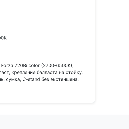
00K
Forza 720Bi color (2700-6500K),
аст, крепление балласта на стойку,
ь, сумка, C-stand без экстеншена,