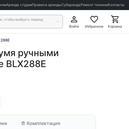
ании
Аренда студии
Правила аренды
Субаренда
Ремонт техники
Контакты
, чтобы выбрать период
Войти
Избранное
Корзина
X288E
вумя ручными
e BLX288E
ики
Комплектация