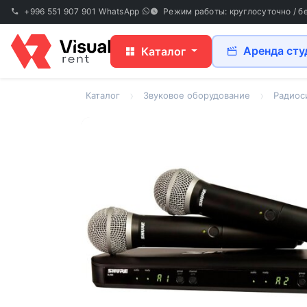
+996 551 907 901
WhatsApp
Режим работы: круглосуточно / б
Аренда сту
Каталог
Каталог
Звуковое оборудование
Радиос