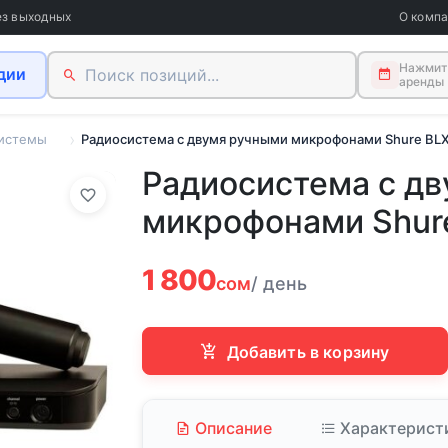
ез выходных
О комп
Нажмите
дии
аренды
истемы
Радиосистема с двумя ручными микрофонами Shure BL
Радиосистема с д
микрофонами Shur
1 800
сом
/ день
Добавить в корзину
Описание
Характерист