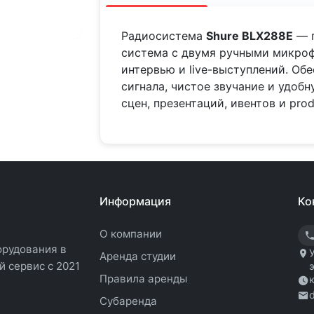
Радиосистема
Shure BLX288E
— п
система с двумя ручными микроф
интервью и live-выступлений. Об
сигнала, чистое звучание и удоб
сцен, презентаций, ивентов и prod
Информация
Ко
О компании
орудования в
Аренда студии
 сервис с 2021
Правила аренды
Субаренда