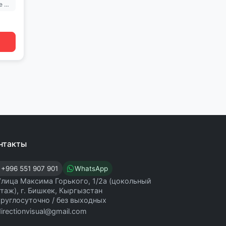
Выберите вариацию в карточке позиции
нтакты
+996 551 907 901
WhatsApp
Улица Максима Горького, 1/2а (цокольный
этаж), г. Бишкек, Кыргызстан
круглосуточно / без выходных
directionvisual@gmail.com