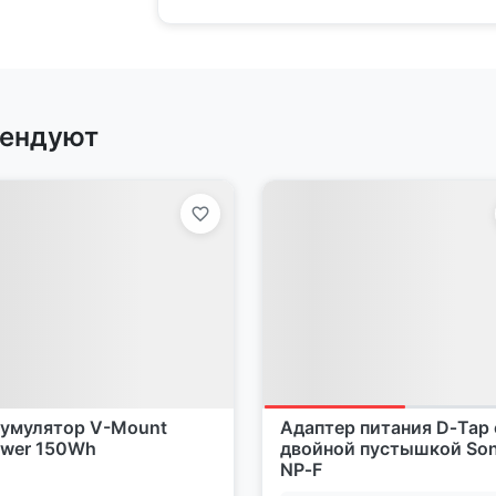
рендуют
умулятор V-Mount
Адаптер питания D‑Tap 
wer 150Wh
двойной пустышкой So
NP‑F