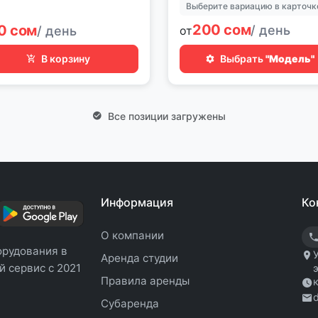
200 сом
0 сом
/ день
/ день
от
В корзину
Выбрать
"Модель"
Все позиции загружены
Информация
Ко
О компании
орудования в
Аренда студии
 сервис с 2021
Правила аренды
Субаренда