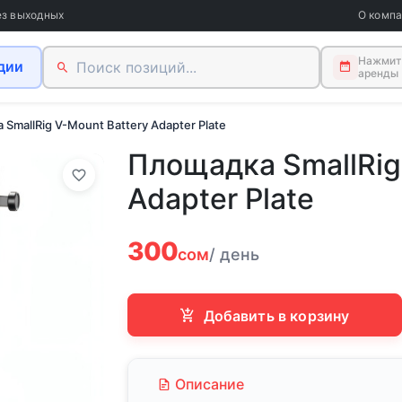
ез выходных
О комп
Нажмите
дии
аренды
SmallRig V-Mount Battery Adapter Plate
Площадка SmallRig
Adapter Plate
300
сом
/ день
Добавить в корзину
Описание