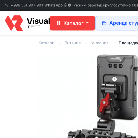
+996 551 907 901
WhatsApp
Режим работы: круглосуточно / б
Аренда сту
Каталог
Каталог
Питание
V-mount
Площадка 