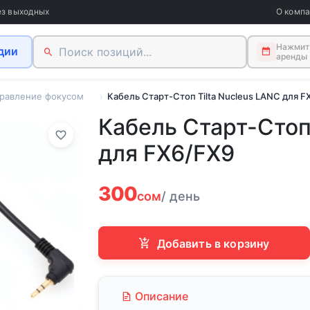
ез выходных
О комп
Нажмите
дии
аренды
равление фокусом
Кабель Старт-Стоп Tilta Nucleus LANC для F
Кабель Старт-Стоп 
для FX6/FX9
300
сом
/ день
Добавить в корзину
Описание