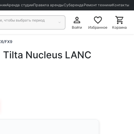
ании
Аренда студии
Правила аренды
Субаренда
Ремонт техники
Контакты
, чтобы выбрать период
Войти
Избранное
Корзина
X6/FX9
Tilta Nucleus LANC