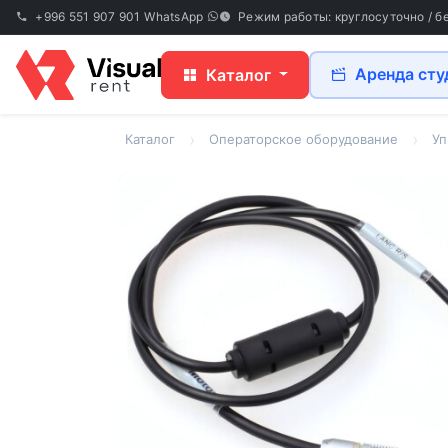
+996 551 907 901
WhatsApp
Режим работы: круглосуточно / б
Аренда сту
Каталог
Каталог
Операторское оборудование
Уп