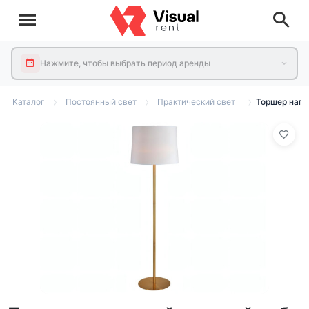
Нажмите, чтобы выбрать период аренды
Каталог
Постоянный свет
Практический свет
Торшер напо