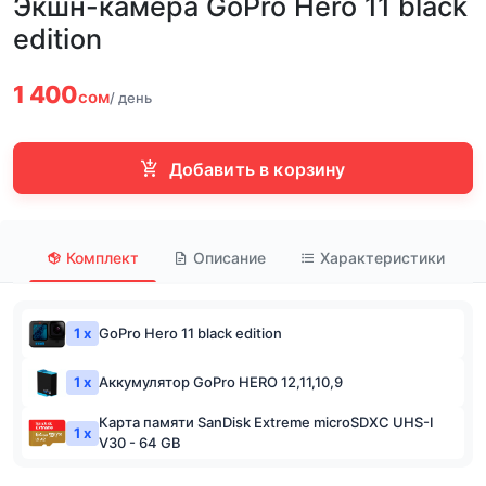
Экшн-камера GoPro Hero 11 black
edition
1 400
сом
/ день
Добавить в корзину
Комплект
Описание
Характеристики
1 x
GoPro Hero 11 black edition
1 x
Аккумулятор GoPro HERO 12,11,10,9
Карта памяти SanDisk Extreme microSDXC UHS-I
1 x
V30 - 64 GB